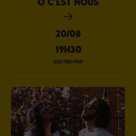
O C’EST NOUS
20/08
19H30
electro pop