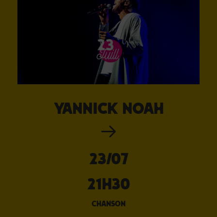
Yannick Noah
23/07
21H30
chanson