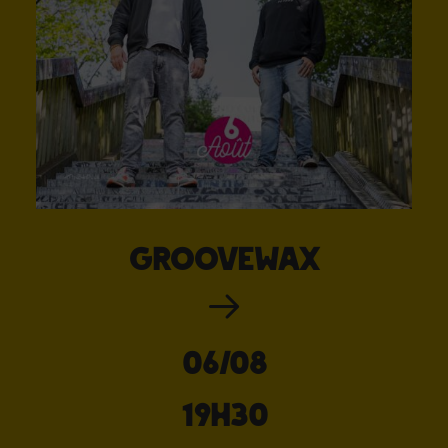
Groovewax
06/08
19H30