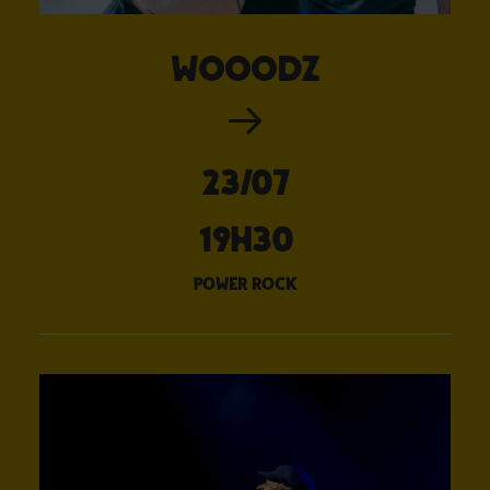
Wooodz
23/07
19H30
power rock