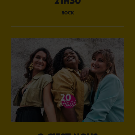
21H30
rock