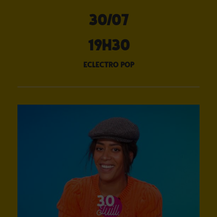
30/07
19H30
eclectro pop