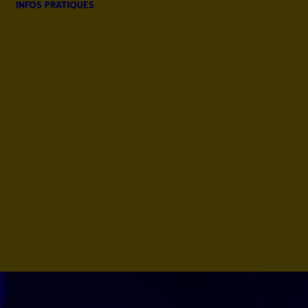
infos pratiques
Presse
Plan du site
Parkings,
Navettes
Ou manger,
dormir ?