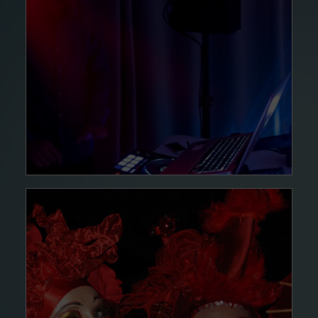
14DÉC24
DJ…
Lire la suite
14DÉC24