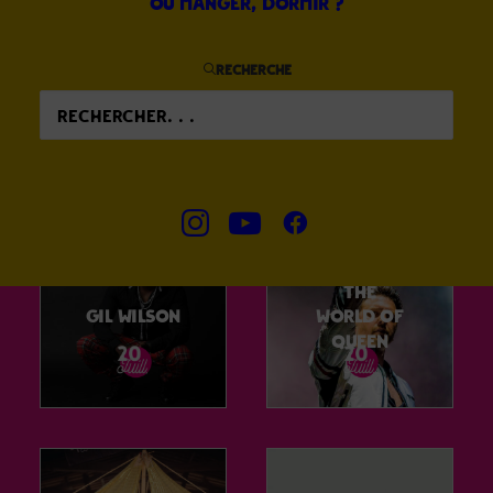
Ou manger, dormir ?
The
Recherche
Macadam
Soulphoe
Farmer
nixs
The
Gil Wilson
World Of
Queen