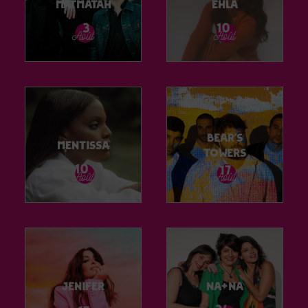
Matmatah
Ehla
Bear’s
Mentissa
Towers
Jenifer
Na+Na