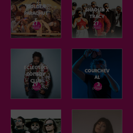
Golden
Shaolin X
Parachut
Tracy
e
Eclectiks
Courchev
Comedy
al
Club