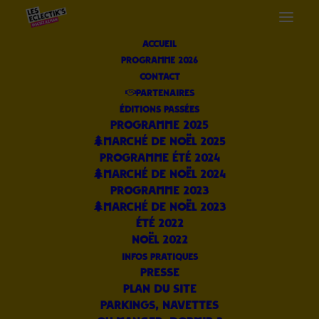
Accueil
Programme 2026
Programmation
Contact
Partenaires
2023
éditions passées
Programme 2025
Marché de Noël 2025
Gratuit cet été !
Programme été 2024
Marché de Noël 2024
Programme 2023
M
a
t
m
a
t
a
h
Marché de Noël 2023
été 2022
Noël 2022
Tous
2023
Je. 6 Juil.
Je. 20 Juil.
infos pratiques
Je. 27 Juil.
Sam. 29 Juil.
Je. 3 Août
Presse
Je. 10 Août
Je. 17 Août
Je. 24 Août
Plan du site
Parkings, Navettes