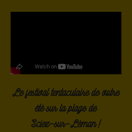
Le
festival
tentaculaire
de
votre
été
sur
la
plage
de
Sciez-sur-Léman
!