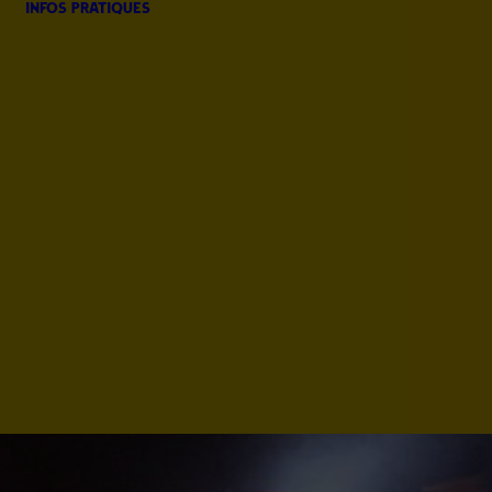
infos pratiques
Presse
Plan du site
Parkings,
Navettes
Ou manger,
dormir ?